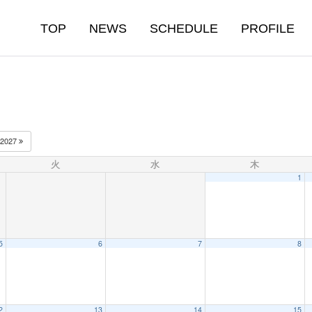
TOP
NEWS
SCHEDULE
PROFILE
2027
火
水
木
1
5
6
7
8
2
13
14
15