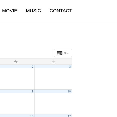
MOVIE
MUSIC
CONTACT
月
金
土
2
3
9
10
16
17