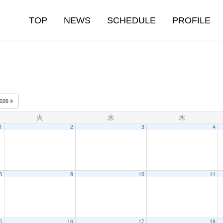
TOP
NEWS
SCHEDULE
PROFILE
026
火
水
木
1
2
3
4
8
9
10
11
5
16
17
18