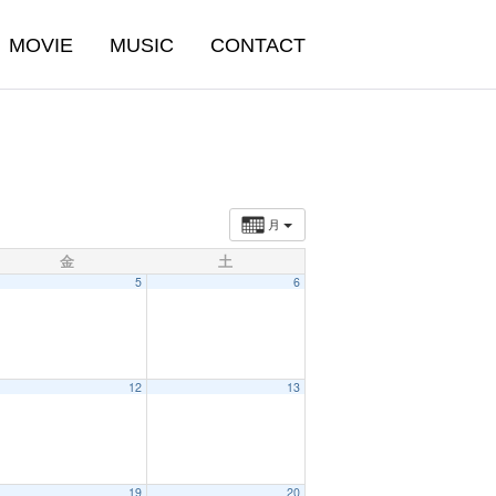
MOVIE
MUSIC
CONTACT
月
金
土
5
6
12
13
19
20