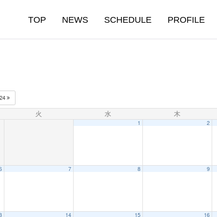
TOP
NEWS
SCHEDULE
PROFILE
024
火
水
木
1
2
6
7
8
9
3
14
15
16