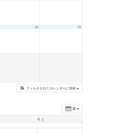
24
25
フィルタされたカレンダーに登録
週
4
金
土