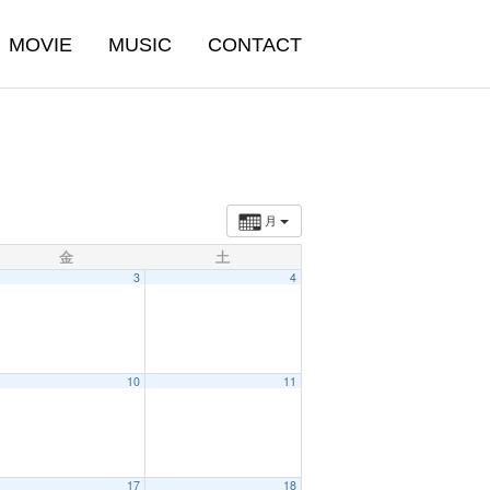
MOVIE
MUSIC
CONTACT
月
金
土
3
4
10
11
17
18