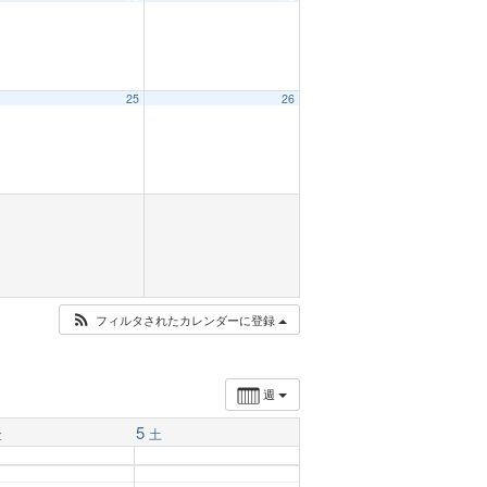
25
26
フィルタされたカレンダーに登録
週
5
金
土