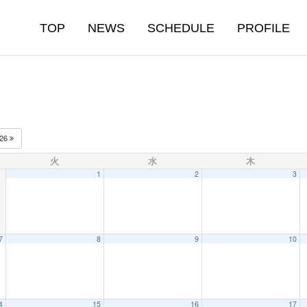
TOP
NEWS
SCHEDULE
PROFILE
026
火
水
木
1
2
3
7
8
9
10
4
15
16
17