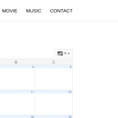
MOVIE
MUSIC
CONTACT
月
金
土
4
5
11
12
18
19