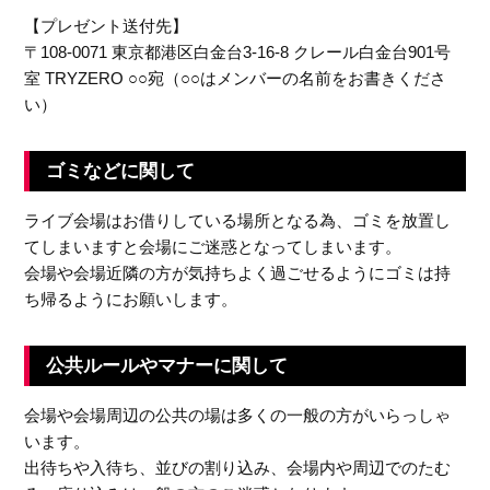
a
【プレゼント送付先】
〒108-0071 東京都港区白金台3-16-8 クレール白金台901号
室 TRYZERO ○○宛（○○はメンバーの名前をお書きくださ
v
い）
i
ゴミなどに関して
g
ライブ会場はお借りしている場所となる為、ゴミを放置し
てしまいますと会場にご迷惑となってしまいます。
会場や会場近隣の方が気持ちよく過ごせるようにゴミは持
a
ち帰るようにお願いします。
t
公共ルールやマナーに関して
i
会場や会場周辺の公共の場は多くの一般の方がいらっしゃ
います。
出待ちや入待ち、並びの割り込み、会場内や周辺でのたむ
o