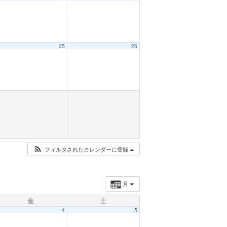
25
26
フィルタされたカレンダーに登録
月
金
土
4
5