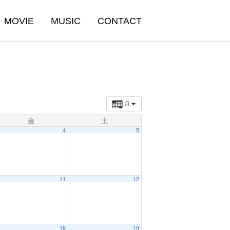
MOVIE
MUSIC
CONTACT
月
金
土
4
5
11
12
18
19