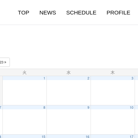
TOP
NEWS
SCHEDULE
PROFILE
023
火
水
木
1
2
3
7
8
9
10
4
15
16
17