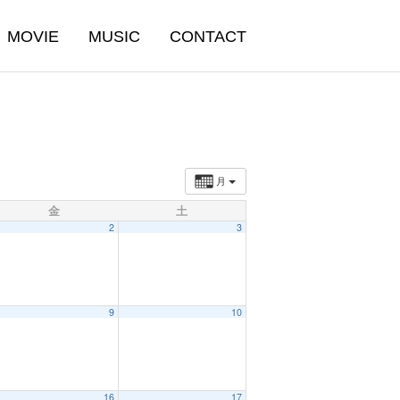
MOVIE
MUSIC
CONTACT
月
金
土
2
3
9
10
16
17