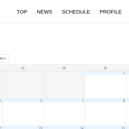
TOP
NEWS
SCHEDULE
PROFILE
025
火
水
木
1
5
6
7
8
2
13
14
15