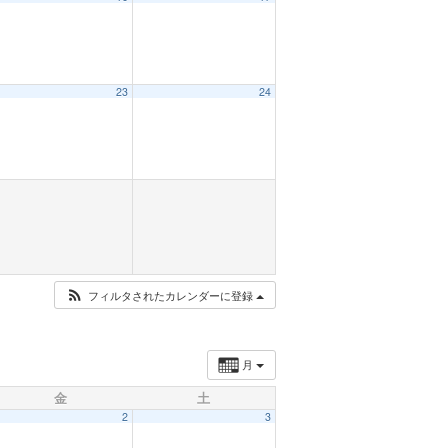
23
24
フィルタされたカレンダーに登録
月
金
土
2
3