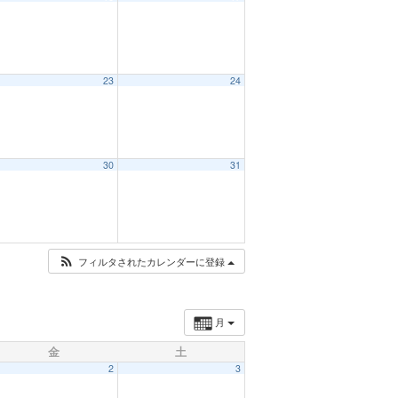
23
24
30
31
フィルタされたカレンダーに登録
月
金
土
2
3