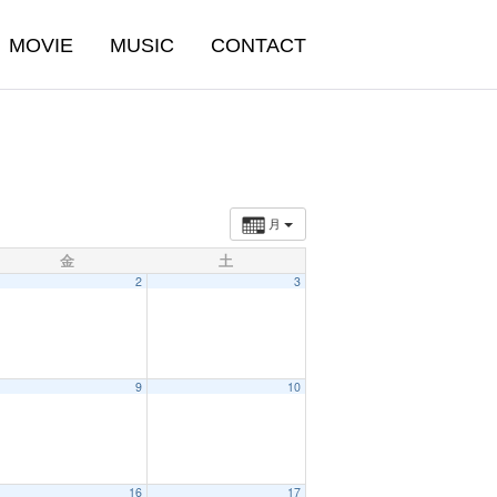
MOVIE
MUSIC
CONTACT
月
金
土
2
3
9
10
16
17