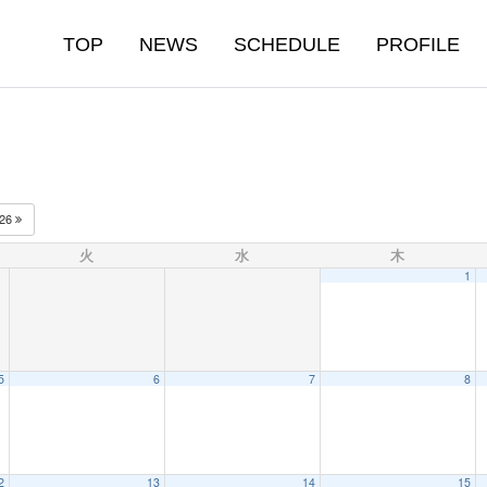
TOP
NEWS
SCHEDULE
PROFILE
026
火
水
木
1
5
6
7
8
2
13
14
15