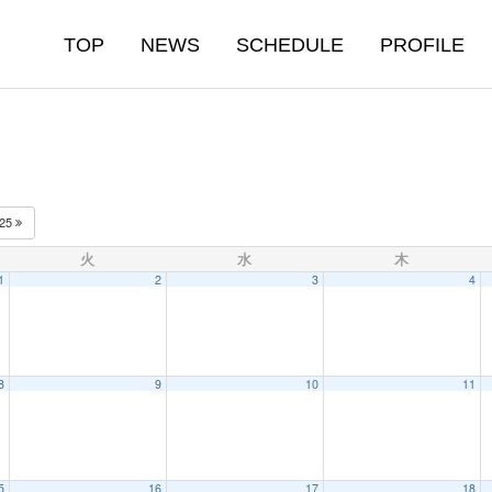
TOP
NEWS
SCHEDULE
PROFILE
025
火
水
木
1
2
3
4
8
9
10
11
5
16
17
18