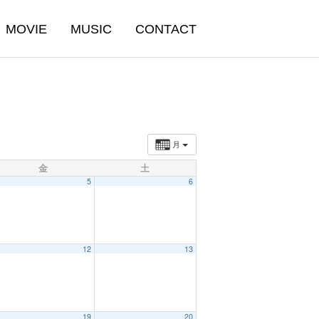
MOVIE
MUSIC
CONTACT
月
金
土
5
6
12
13
19
20