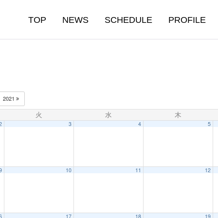
TOP
NEWS
SCHEDULE
PROFILE
2021
火
水
木
2
3
4
5
9
10
11
12
6
17
18
19