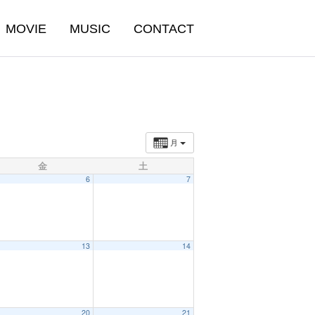
MOVIE
MUSIC
CONTACT
月
金
土
6
7
13
14
20
21