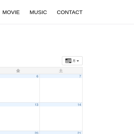
MOVIE
MUSIC
CONTACT
月
金
土
6
7
13
14
20
21