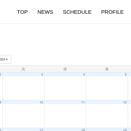
TOP
NEWS
SCHEDULE
PROFILE
024
火
水
木
2
3
4
5
9
10
11
12
6
17
18
19