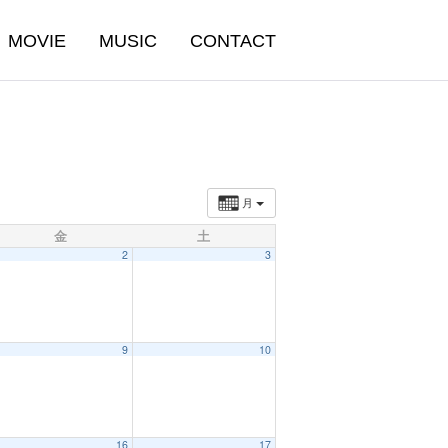
MOVIE
MUSIC
CONTACT
月
金
土
2
3
9
10
16
17