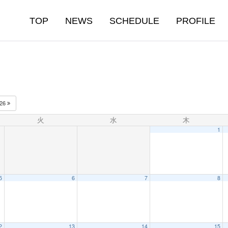
TOP
NEWS
SCHEDULE
PROFILE
026
火
水
木
1
5
6
7
8
2
13
14
15