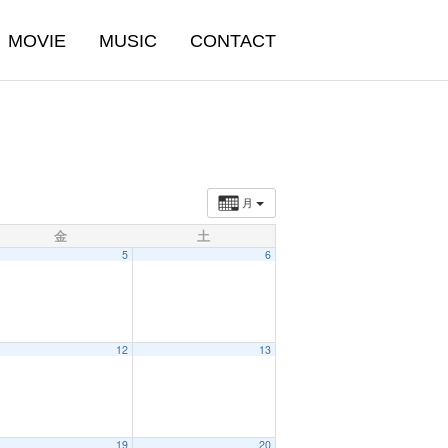
MOVIE
MUSIC
CONTACT
月
金
土
5
6
12
13
19
20