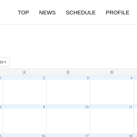
TOP
NEWS
SCHEDULE
PROFILE
023
火
水
木
1
2
3
4
8
9
10
11
5
16
17
18