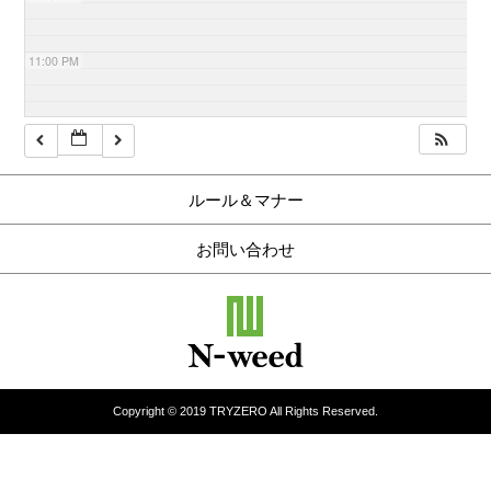
11:00 PM
ルール＆マナー
お問い合わせ
Copyright © 2019 TRYZERO All Rights Reserved.