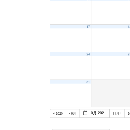
12:00 AM
17
1
1:00 AM
2:00 AM
24
2
3:00 AM
31
4:00 AM
5:00 AM
10月 2021
2020
9月
11月
2
6:00 AM