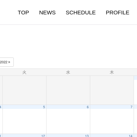
TOP
NEWS
SCHEDULE
PROFILE
2022
火
水
木
4
5
6
7
1
12
13
14