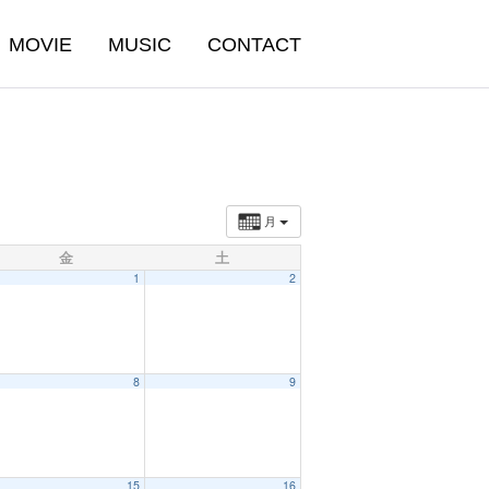
MOVIE
MUSIC
CONTACT
月
金
土
1
2
8
9
15
16