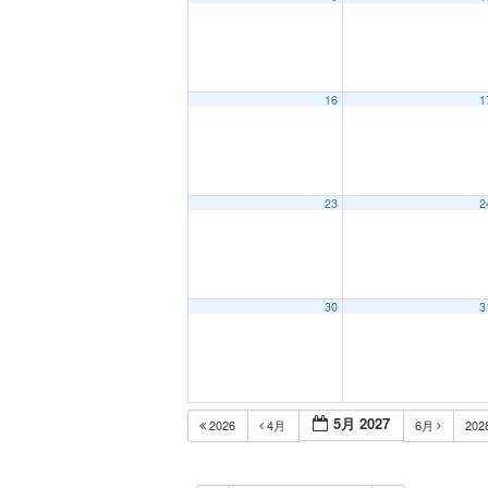
12:00 AM
16
1
1:00 AM
2:00 AM
23
2
3:00 AM
30
3
4:00 AM
5:00 AM
5月 2027
2026
4月
6月
202
6:00 AM