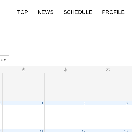
TOP
NEWS
SCHEDULE
PROFILE
028
火
水
木
3
4
5
6
0
11
12
13