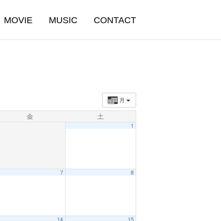
MOVIE
MUSIC
CONTACT
月
金
土
1
7
8
14
15