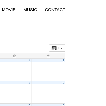
MOVIE
MUSIC
CONTACT
月
金
土
1
2
8
9
15
16