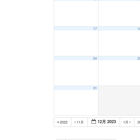
12:00 AM
17
1
1:00 AM
2:00 AM
24
2
3:00 AM
31
4:00 AM
5:00 AM
12月 2023
2022
11月
1月
2
6:00 AM