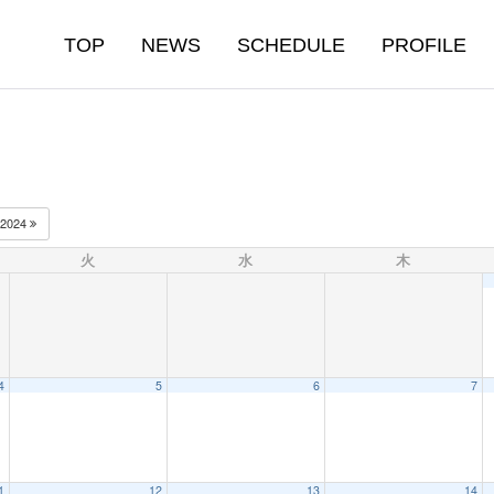
TOP
NEWS
SCHEDULE
PROFILE
2024
火
水
木
4
5
6
7
1
12
13
14