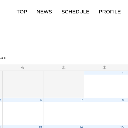
TOP
NEWS
SCHEDULE
PROFILE
024
火
水
木
1
5
6
7
8
2
13
14
15