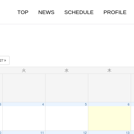
TOP
NEWS
SCHEDULE
PROFILE
027
火
水
木
3
4
5
6
0
11
12
13