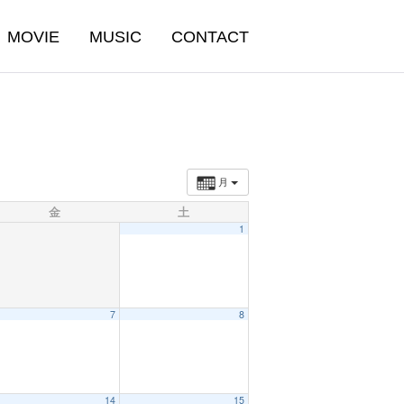
MOVIE
MUSIC
CONTACT
月
金
土
1
7
8
14
15