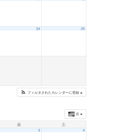
24
25
フィルタされたカレンダーに登録
月
金
土
3
4