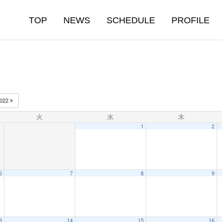
TOP
NEWS
SCHEDULE
PROFILE
022
火
水
木
1
2
6
7
8
9
3
14
15
16