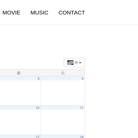
MOVIE
MUSIC
CONTACT
月
金
土
3
4
10
11
17
18