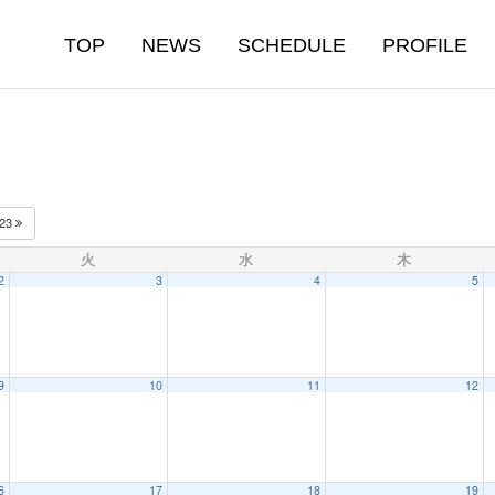
TOP
NEWS
SCHEDULE
PROFILE
023
火
水
木
2
3
4
5
9
10
11
12
6
17
18
19