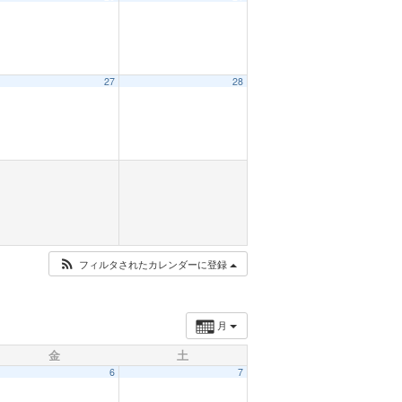
27
28
フィルタされたカレンダーに登録
月
金
土
6
7