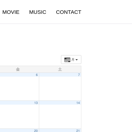
MOVIE
MUSIC
CONTACT
月
金
土
6
7
13
14
20
21