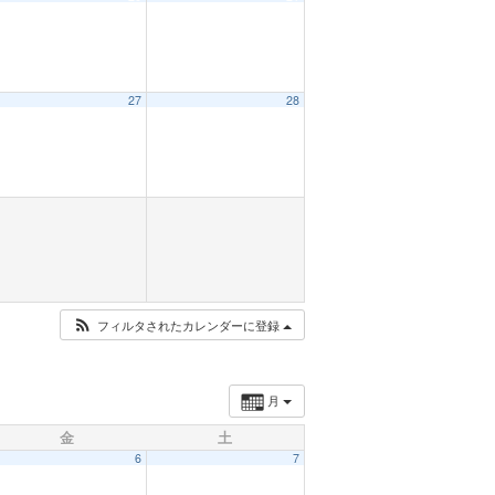
27
28
フィルタされたカレンダーに登録
月
金
土
6
7