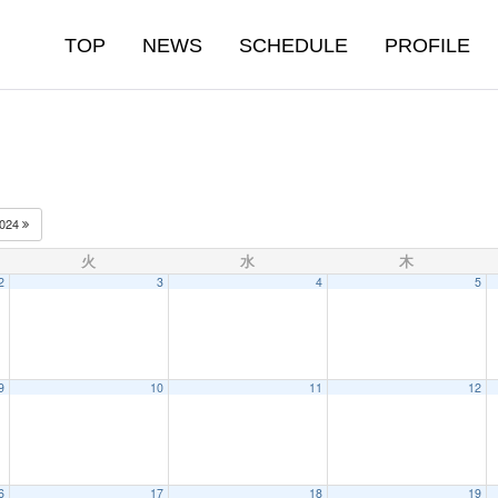
TOP
NEWS
SCHEDULE
PROFILE
024
火
水
木
2
3
4
5
9
10
11
12
6
17
18
19