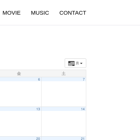
MOVIE
MUSIC
CONTACT
月
金
土
6
7
13
14
20
21