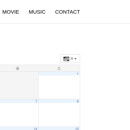
MOVIE
MUSIC
CONTACT
月
金
土
1
7
8
14
15