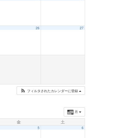
26
27
フィルタされたカレンダーに登録
月
金
土
5
6