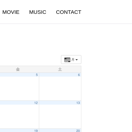
MOVIE
MUSIC
CONTACT
月
金
土
5
6
12
13
19
20