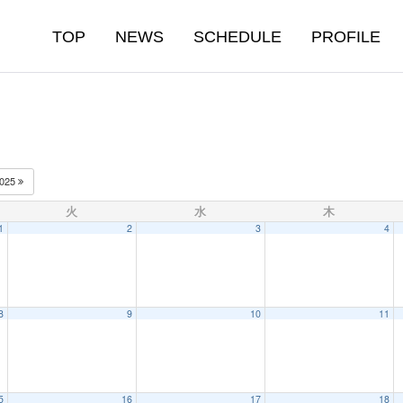
TOP
NEWS
SCHEDULE
PROFILE
025
火
水
木
1
2
3
4
8
9
10
11
5
16
17
18