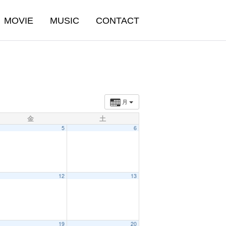
MOVIE
MUSIC
CONTACT
月
金
土
5
6
12
13
19
20