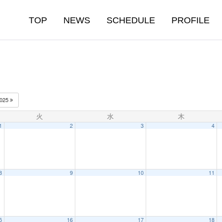
TOP
NEWS
SCHEDULE
PROFILE
025
火
水
木
1
2
3
4
8
9
10
11
5
16
17
18