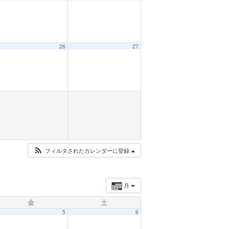
26
27
フィルタされたカレンダーに登録
月
金
土
5
6