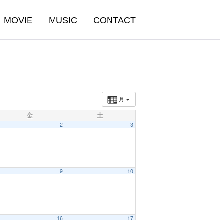
MOVIE
MUSIC
CONTACT
月
金
土
2
3
9
10
16
17