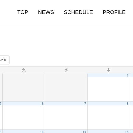
TOP
NEWS
SCHEDULE
PROFILE
025
火
水
木
1
5
6
7
8
2
13
14
15