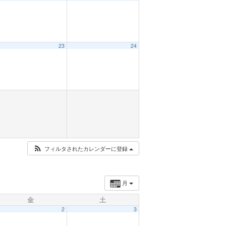
23
24
フィルタされたカレンダーに登録
月
金
土
2
3