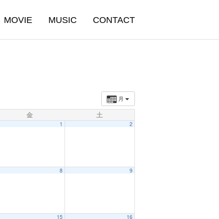
MOVIE
MUSIC
CONTACT
月
金
土
1
2
8
9
15
16