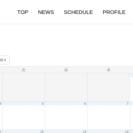
TOP
NEWS
SCHEDULE
PROFILE
025
火
水
木
4
5
6
7
1
12
13
14