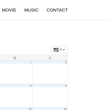
MOVIE
MUSIC
CONTACT
月
金
土
1
2
8
9
15
16