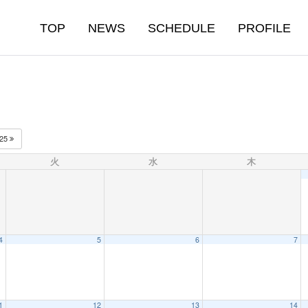
TOP
NEWS
SCHEDULE
PROFILE
025
火
水
木
4
5
6
7
1
12
13
14