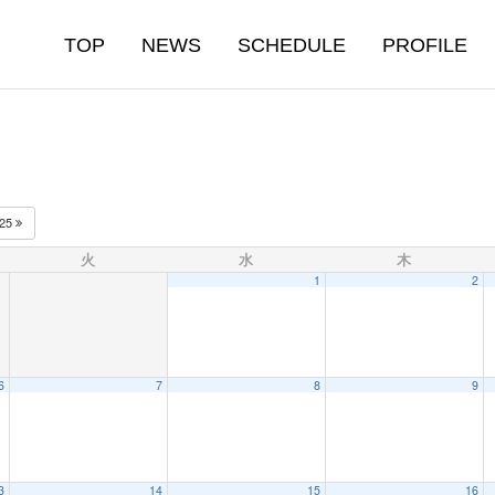
TOP
NEWS
SCHEDULE
PROFILE
025
火
水
木
1
2
6
7
8
9
3
14
15
16