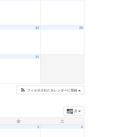
24
25
31
フィルタされたカレンダーに登録
月
金
土
3
4