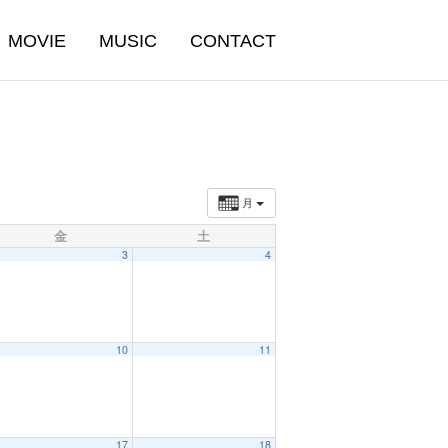
MOVIE
MUSIC
CONTACT
月
金
土
3
4
10
11
17
18