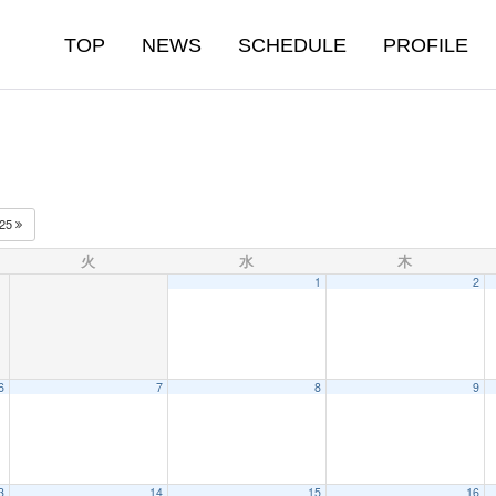
TOP
NEWS
SCHEDULE
PROFILE
025
火
水
木
1
2
6
7
8
9
3
14
15
16