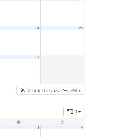
24
25
31
フィルタされたカレンダーに登録
月
金
土
3
4