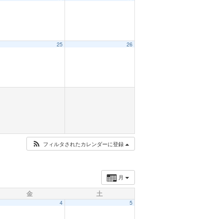
25
26
フィルタされたカレンダーに登録
月
金
土
4
5