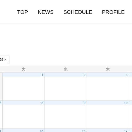
TOP
NEWS
SCHEDULE
PROFILE
026
火
水
木
1
2
3
7
8
9
10
4
15
16
17