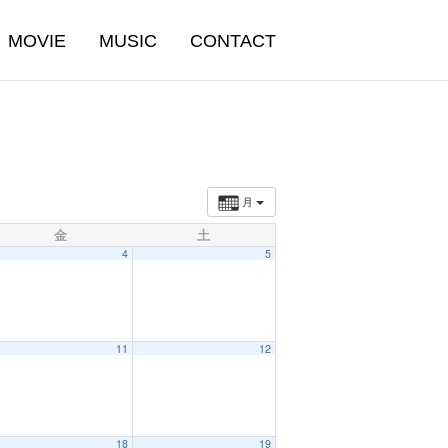
MOVIE
MUSIC
CONTACT
月
金
土
4
5
11
12
18
19