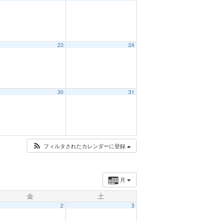
23
24
30
31
フィルタされたカレンダーに登録
月
金
土
2
3