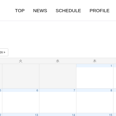
TOP
NEWS
SCHEDULE
PROFILE
026
火
水
木
1
5
6
7
8
2
13
14
15