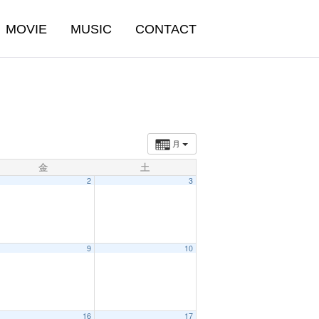
MOVIE
MUSIC
CONTACT
月
金
土
2
3
9
10
16
17