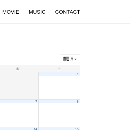
MOVIE
MUSIC
CONTACT
月
金
土
1
7
8
14
15