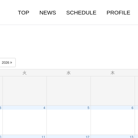
TOP
NEWS
SCHEDULE
PROFILE
2026
火
水
木
3
4
5
6
0
11
12
13