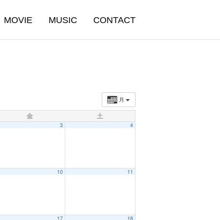
MOVIE
MUSIC
CONTACT
月
金
土
3
4
10
11
17
18