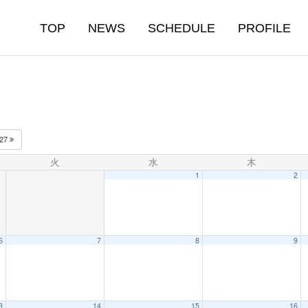
TOP
NEWS
SCHEDULE
PROFILE
027
火
水
木
1
2
6
7
8
9
3
14
15
16