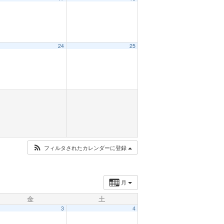
24
25
フィルタされたカレンダーに登録
月
金
土
3
4