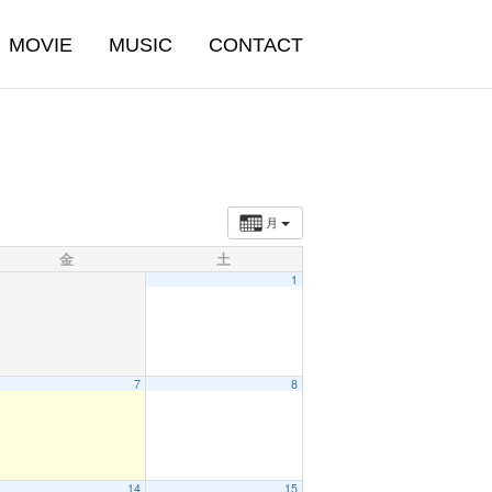
MOVIE
MUSIC
CONTACT
月
金
土
1
7
8
14
15