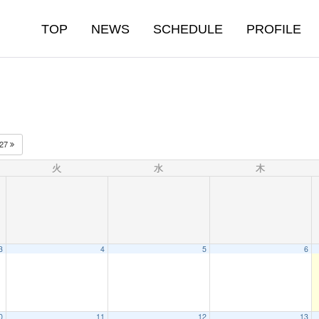
TOP
NEWS
SCHEDULE
PROFILE
027
火
水
木
3
4
5
6
0
11
12
13