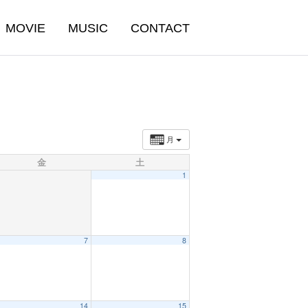
MOVIE
MUSIC
CONTACT
月
金
土
1
7
8
14
15