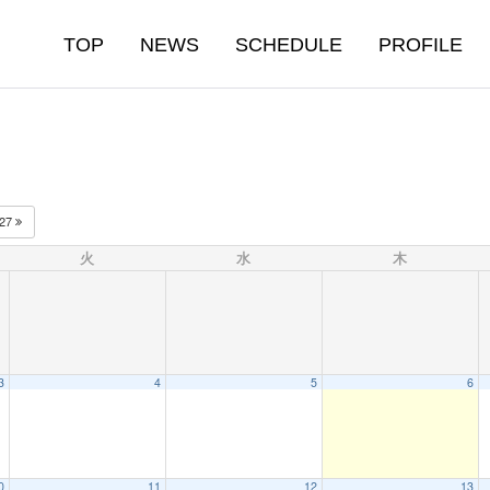
TOP
NEWS
SCHEDULE
PROFILE
027
火
水
木
3
4
5
6
0
11
12
13