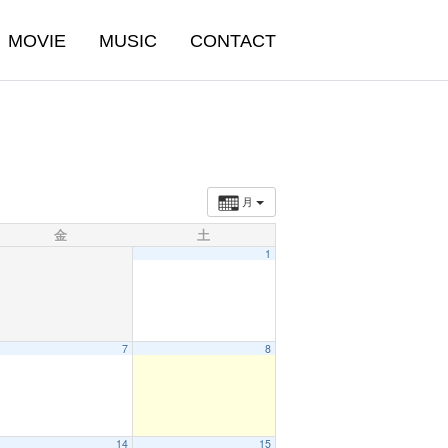
MOVIE
MUSIC
CONTACT
月
金
土
1
7
8
14
15