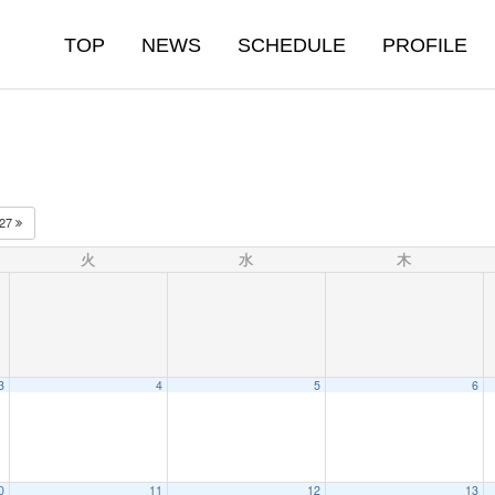
TOP
NEWS
SCHEDULE
PROFILE
027
火
水
木
3
4
5
6
0
11
12
13