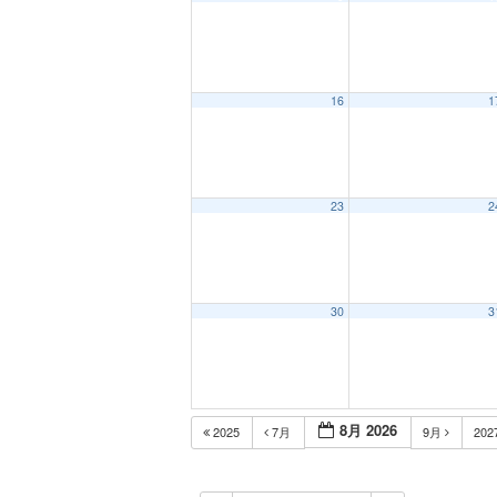
12:00 AM
16
1
1:00 AM
2:00 AM
23
2
3:00 AM
30
3
4:00 AM
5:00 AM
8月 2026
2025
7月
9月
202
6:00 AM