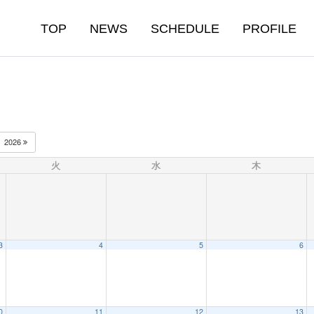
TOP
NEWS
SCHEDULE
PROFILE
2026
火
水
木
3
4
5
6
0
11
12
13