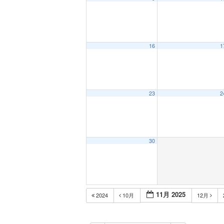
12:00 AM
16
1
1:00 AM
2:00 AM
23
2
3:00 AM
30
4:00 AM
5:00 AM
11月 2025
2024
10月
12月
6:00 AM