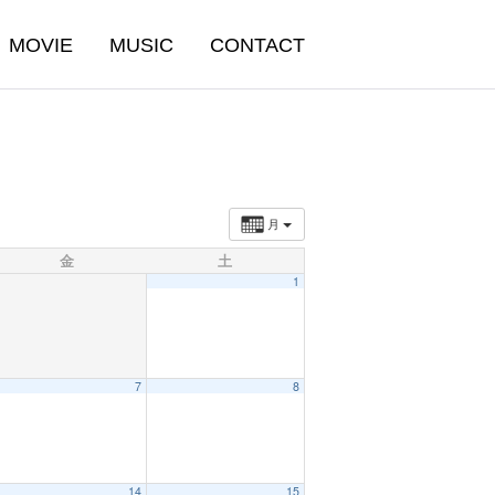
MOVIE
MUSIC
CONTACT
月
金
土
1
7
8
14
15