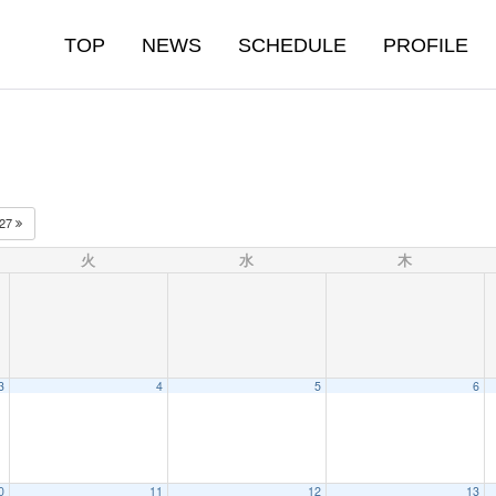
TOP
NEWS
SCHEDULE
PROFILE
027
火
水
木
3
4
5
6
0
11
12
13