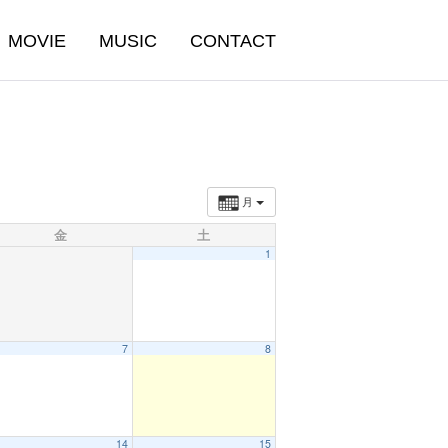
MOVIE
MUSIC
CONTACT
月
金
土
1
7
8
14
15